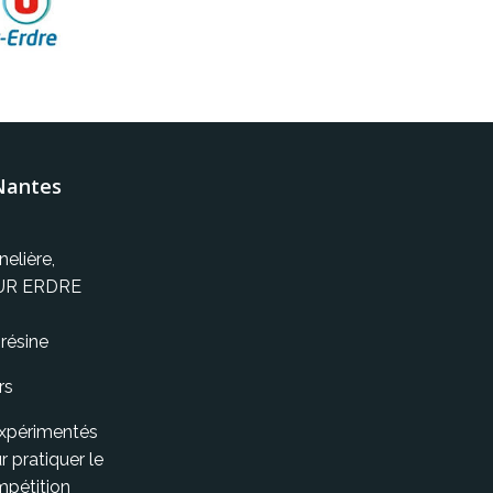
Nantes
nelière,
UR ERDRE
résine
rs
expérimentés
 pratiquer le
ompétition