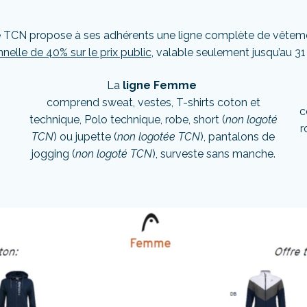
le TCN propose à ses adhérents une ligne complète de vêtem
nelle de 40% sur le prix public
, valable seulement jusqu’au 
La
ligne Femme
comprend sweat, vestes, T-shirts coton et
c
,
technique, Polo technique, robe, short (
non logoté
r
TCN
) ou jupette (
non logotée TCN
), pantalons de
jogging (
non logoté TCN
), surveste sans manche.