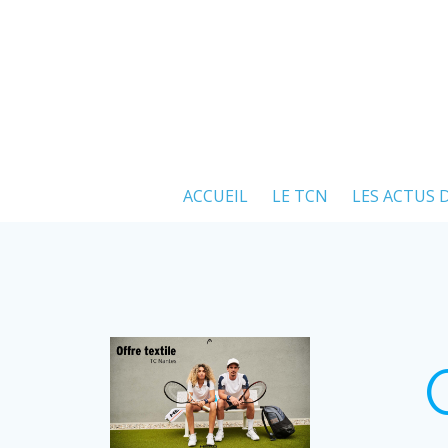
Aller
au
contenu
ACCUEIL
LE TCN
LES ACTUS 